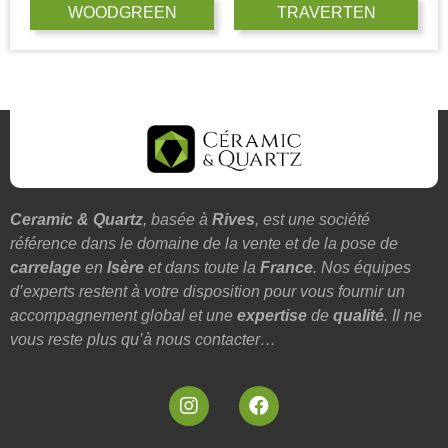
WOODGREEN
TRAVERTEN
Ceramic & Quartz
, basée à
Rives
, est une société
référence dans le domaine de la vente et de la pose de
carrelage
en
Isère
et dans toute la
France
. Nos équipes
d’experts restent à votre disposition pour vous fournir un
accompagnement global et une
expertise
de
qualité
. Il ne
vous reste plus qu’à nous contacter…