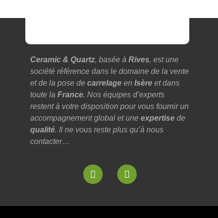
Ceramic & Quartz
, basée à
Rives
, est une
société référence dans le domaine de la vente
et de la pose de
carrelage
en
Isère
et dans
toute la
France
. Nos équipes d’experts
restent à votre disposition pour vous fournir un
accompagnement global et une
expertise
de
qualité
. Il ne vous reste plus qu’à nous
contacter…