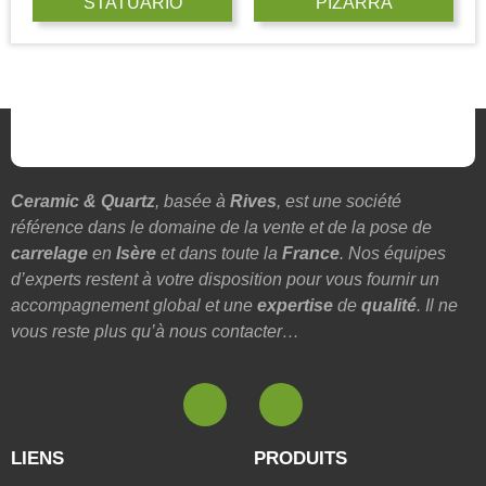
STATUARIO
PIZARRA
Ceramic & Quartz
, basée à
Rives
, est une société
référence dans le domaine de la vente et de la pose de
carrelage
en
Isère
et dans toute la
France
. Nos équipes
d’experts restent à votre disposition pour vous fournir un
accompagnement global et une
expertise
de
qualité
. Il ne
vous reste plus qu’à nous contacter…
LIENS
PRODUITS