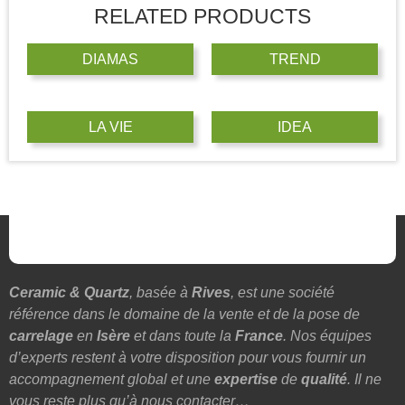
RELATED PRODUCTS
DIAMAS
TREND
LA VIE
IDEA
Ceramic & Quartz
, basée à
Rives
, est une société
référence dans le domaine de la vente et de la pose de
carrelage
en
Isère
et dans toute la
France
. Nos équipes
d’experts restent à votre disposition pour vous fournir un
accompagnement global et une
expertise
de
qualité
. Il ne
vous reste plus qu’à nous contacter…